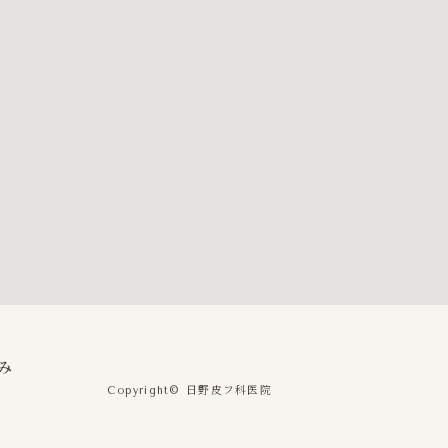
み
日野皮フ科医院
Copyright©