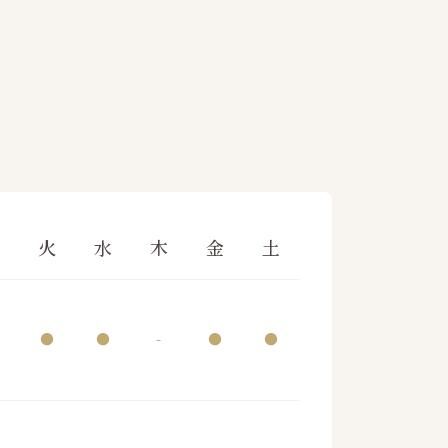
月
火
水
木
金
土
●
●
-
●
●