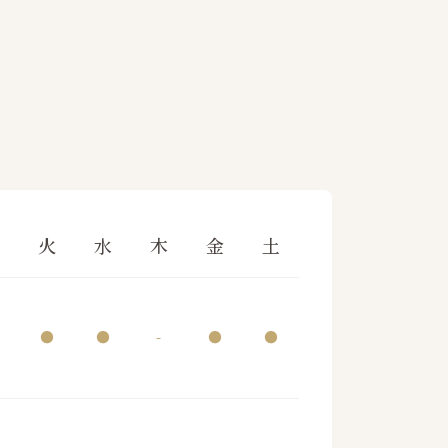
月
火
水
木
金
土
●
●
-
●
●