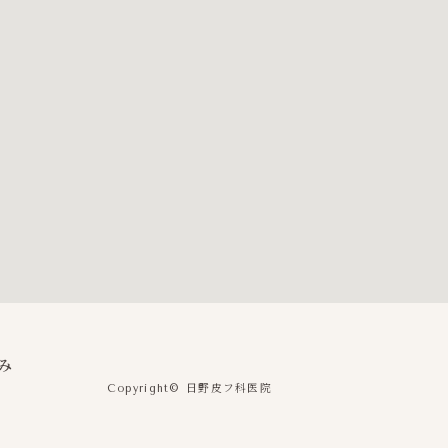
み
日野皮フ科医院
Copyright©