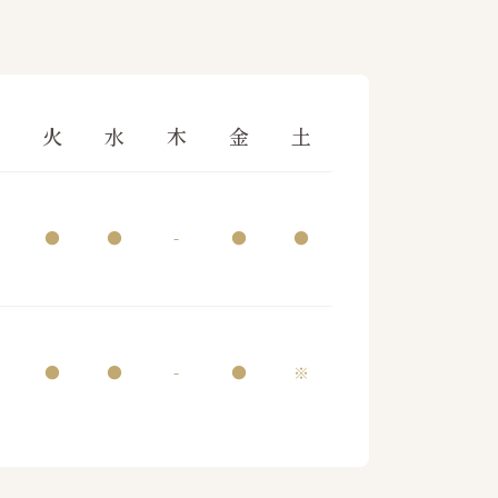
月
火
水
木
金
土
●
●
-
●
●
●
●
-
●
※