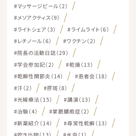
#マッサージピール（2）
#メソアクティス（9）
#ライトシェア（3）
#ライムライト（6）
#レチノール（6）
#ワクチン（2）
#院長の活動日誌（29）
#学会参加記（2）
#乾燥（13）
#乾癬性関節炎（14）
#患者会（18）
#汗（2）
#肝斑（8）
#光線療法（15）
#講演（13）
#治験（4）
#掌蹠膿疱症（2）
#新薬紹介（14）
#尋常性乾癬（13）
#吹き出物（13）
#水虫（1）