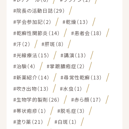
#院長の活動日誌（29）
#学会参加記（2）
#乾燥（13）
#乾癬性関節炎（14）
#患者会（18）
#汗（2）
#肝斑（8）
#光線療法（15）
#講演（13）
#治験（4）
#掌蹠膿疱症（2）
#新薬紹介（14）
#尋常性乾癬（13）
#吹き出物（13）
#水虫（1）
#生物学的製剤（26）
#赤ら顔（17）
#帯状疱疹（1）
#脱毛症（3）
#塗り薬（21）
#白斑（1）