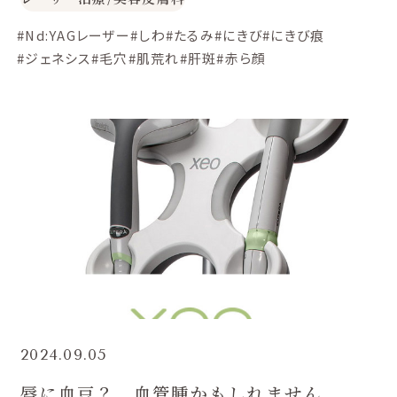
#Nd:YAGレーザー
#しわ
#たるみ
#にきび
#にきび痕
#ジェネシス
#毛穴
#肌荒れ
#肝斑
#赤ら顔
2024.09.05
唇に血豆？ 血管腫かもしれません。