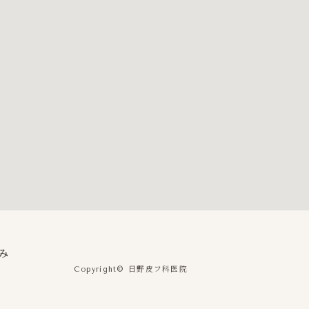
み
日野皮フ科医院
Copyright©