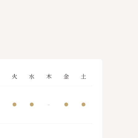
月
火
水
木
金
土
●
●
-
●
●