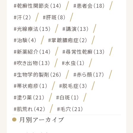
#乾癬性関節炎（14）
#患者会（18）
#汗（2）
#肝斑（8）
#光線療法（15）
#講演（13）
#治験（4）
#掌蹠膿疱症（2）
#新薬紹介（14）
#尋常性乾癬（13）
#吹き出物（13）
#水虫（1）
#生物学的製剤（26）
#赤ら顔（17）
#帯状疱疹（1）
#脱毛症（3）
#塗り薬（21）
#白斑（1）
#肌荒れ（42）
#毛穴（21）
月別アーカイブ