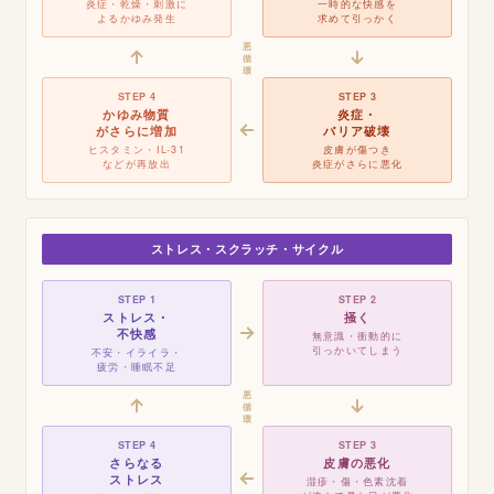
炎症・乾燥・刺激に
一時的な快感を
よるかゆみ発生
求めて引っかく
悪
循
環
STEP 4
STEP 3
かゆみ物質
炎症・
がさらに増加
バリア破壊
ヒスタミン・IL-31
皮膚が傷つき
などが再放出
炎症がさらに悪化
ストレス・スクラッチ・サイクル
STEP 1
STEP 2
ストレス・
掻く
不快感
無意識・衝動的に
引っかいてしまう
不安・イライラ・
疲労・睡眠不足
悪
循
環
STEP 4
STEP 3
さらなる
皮膚の悪化
ストレス
湿疹・傷・色素沈着