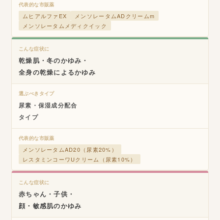
代表的な市販薬
ムヒアルファEX
メンソレータムADクリームm
メンソレータムメディクイック
こんな症状に
乾燥肌・冬のかゆみ・
全身の乾燥によるかゆみ
選ぶべきタイプ
尿素・保湿成分配合
タイプ
代表的な市販薬
メンソレータムAD20（尿素20%）
レスタミンコーワUクリーム（尿素10%）
こんな症状に
赤ちゃん・子供・
顔・敏感肌のかゆみ