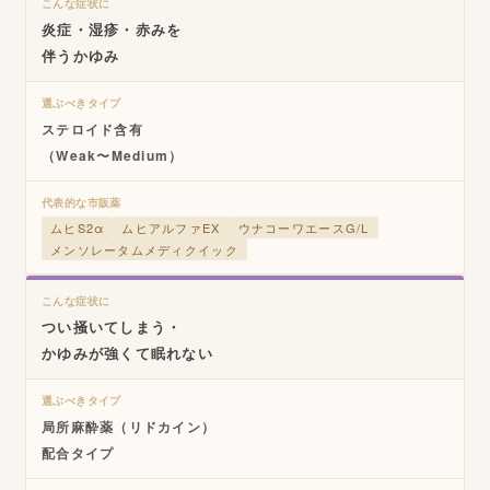
こんな症状に
炎症・湿疹・赤みを
伴うかゆみ
選ぶべきタイプ
ステロイド含有
（Weak〜Medium）
代表的な市販薬
ムヒS2α
ムヒアルファEX
ウナコーワエースG/L
メンソレータムメディクイック
こんな症状に
つい掻いてしまう・
かゆみが強くて眠れない
選ぶべきタイプ
局所麻酔薬（リドカイン）
配合タイプ