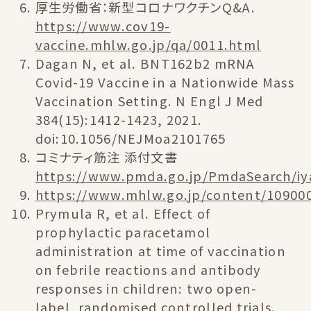
厚生労働省：新型コロナワクチンQ&A.
https://www.cov19-
vaccine.mhlw.go.jp/qa/0011.html
Dagan N, et al. BNT162b2 mRNA
Covid-19 Vaccine in a Nationwide Mass
Vaccination Setting. N Engl J Med
384(15):1412-1423, 2021.
doi:10.1056/NEJMoa2101765
コミナティ筋注 添付文書
https://www.pmda.go.jp/PmdaSearch/iya
https://www.mhlw.go.jp/content/10900
Prymula R, et al. Effect of
prophylactic paracetamol
administration at time of vaccination
on febrile reactions and antibody
responses in children: two open-
label, randomised controlled trials.