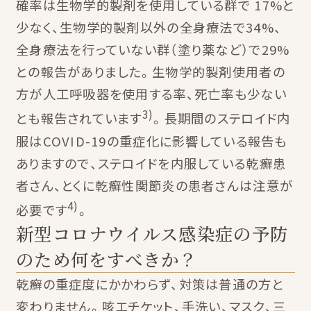
確率は生物学的製剤を使用している群で 17%と
少なく、生物学的製剤以外の全身療法で34%、
全身療法を行っていない群（塗り薬など）で29%
との報告がありました。生物学的製剤使用者の
方が人工呼吸器を使用する率、死亡率も少ない
3)
とも報告されています
。長期間のステロイド内
服はCOVID-19の重症化に影響している報告も
ありますので、ステロイドを内服している乾癬患
者さん、とくに乾癬性関節炎の患者さんは注意が
4)
必要です
。
新型コロナウイルス感染症の予防
のため何をすべきか？
乾癬の重症度にかかわらず、対策は普通の方と
変わりません。咳エチケット、手洗い、マスク、三