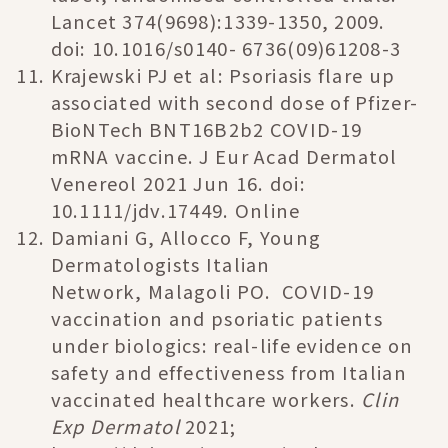
Lancet 374(9698):1339-1350, 2009.
doi: 10.1016/s0140- 6736(09)61208-3
Krajewski PJ et al: Psoriasis flare up
associated with second dose of Pfizer-
BioNTech BNT16B2b2 COVID-19
mRNA vaccine. J Eur Acad Dermatol
Venereol 2021 Jun 16. doi:
10.1111/jdv.17449. Online
Damiani G, Allocco F, Young
Dermatologists Italian
Network, Malagoli PO. COVID-19
vaccination and psoriatic patients
under biologics: real-life evidence on
safety and effectiveness from Italian
vaccinated healthcare workers.
Clin
Exp Dermatol
2021;