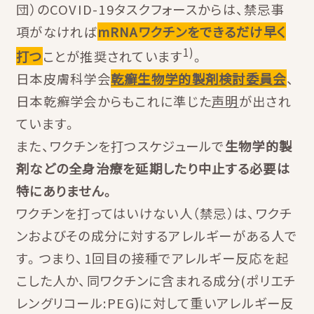
団）のCOVID-19タスクフォースからは、禁忌事
項がなければ
mRNAワクチンをできるだけ早く
1)
打つ
ことが推奨されています
。
日本皮膚科学会
乾癬生物学的製剤検討委員会
、
日本乾癬学会からもこれに準じた
声明
が出され
ています。
また、ワクチンを打つスケジュールで
生物学的製
剤などの全身治療を延期したり中止する必要は
特にありません。
ワクチンを打ってはいけない人（禁忌）は、ワクチ
ンおよびその成分に対するアレルギーがある人で
す。つまり、1回目の接種でアレルギー反応を起
こした人か、同ワクチンに含まれる成分(ポリエチ
レングリコール:PEG)に対して重いアレルギー反