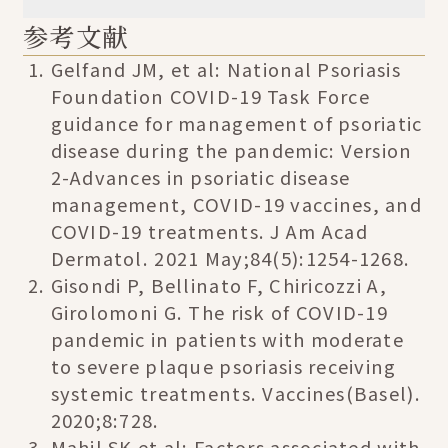
参考文献
Gelfand JM, et al: National Psoriasis
Foundation COVID-19 Task Force
guidance for management of psoriatic
disease during the pandemic: Version
2-Advances in psoriatic disease
management, COVID-19 vaccines, and
COVID-19 treatments. J Am Acad
Dermatol. 2021 May;84(5):1254-1268.
Gisondi P, Bellinato F, Chiricozzi A,
Girolomoni G. The risk of COVID-19
pandemic in patients with moderate
to severe plaque psoriasis receiving
systemic treatments. Vaccines(Basel).
2020;8:728.
Mahil SK et al: Factors associated with