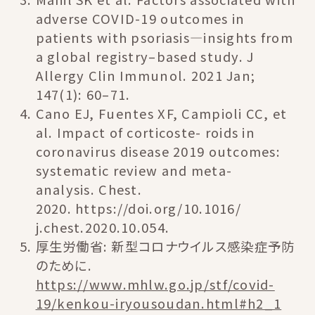
adverse COVID-19 outcomes in
patients with psoriasis—insights from
a global registry–based study. J
Allergy Clin Immunol. 2021 Jan;
147(1): 60–71.
Cano EJ, Fuentes XF, Campioli CC, et
al. Impact of corticoste- roids in
coronavirus disease 2019 outcomes:
systematic review and meta-
analysis. Chest.
2020. https://doi.org/10.1016/
j.chest.2020.10.054.
厚生労働省: 新型コロナウイルス感染症予防
のために.
https://www.mhlw.go.jp/stf/covid-
19/kenkou-iryousoudan.html#h2_1