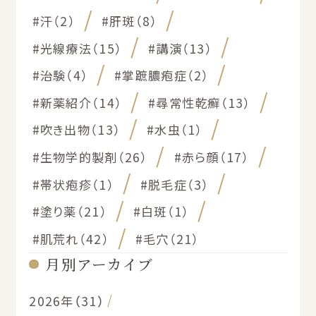
#汗（2）
#肝斑（8）
#光線療法（15）
#講演（13）
#治験（4）
#掌蹠膿疱症（2）
#新薬紹介（14）
#尋常性乾癬（13）
#吹き出物（13）
#水虫（1）
#生物学的製剤（26）
#赤ら顔（17）
#帯状疱疹（1）
#脱毛症（3）
#塗り薬（21）
#白斑（1）
#肌荒れ（42）
#毛穴（21）
月別アーカイブ
2026年（31）