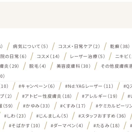
8）
病気について（5）
コスメ・日常ケア（2）
乾癬（38）
院の日常（6）
コスメ（14）
レーザー治療（5）
ニキビ（
炎（29）
脱毛（4）
美容皮膚科（30）
その他皮膚疾患
0）
10）
#キャンペーン（6）
#Nd:YAGレーザー（11）
#Q
プ（2）
#アトピー性皮膚炎（18）
#アレルギー（19）
#
（59）
#かゆみ（33）
#くすみ（17）
#ケミカルピーリン
#しわ（23）
#じんましん（5）
#スタッフおすすめ（36）
#そばかす（10）
#ダーマペン（4）
#たるみ（18）