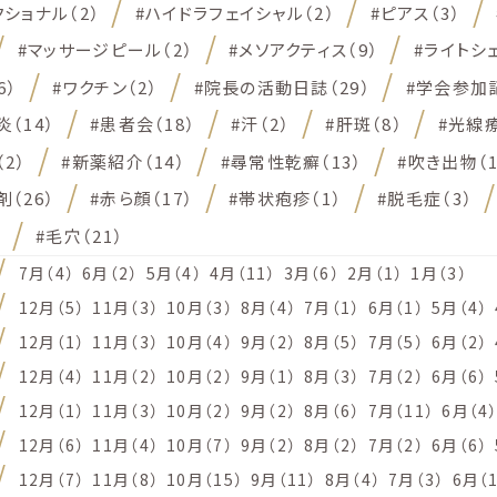
ショナル（2）
#ハイドラフェイシャル（2）
#ピアス（3）
#マッサージピール（2）
#メソアクティス（9）
#ライトシェ
6）
#ワクチン（2）
#院長の活動日誌（29）
#学会参加記
（14）
#患者会（18）
#汗（2）
#肝斑（8）
#光線療
2）
#新薬紹介（14）
#尋常性乾癬（13）
#吹き出物（1
（26）
#赤ら顔（17）
#帯状疱疹（1）
#脱毛症（3）
）
#毛穴（21）
7月（4）
6月（2）
5月（4）
4月（11）
3月（6）
2月（1）
1月（3）
12月（5）
11月（3）
10月（3）
8月（4）
7月（1）
6月（1）
5月（4）
12月（1）
11月（3）
10月（4）
9月（2）
8月（5）
7月（5）
6月（2）
12月（4）
11月（2）
10月（2）
9月（1）
8月（3）
7月（2）
6月（6）
12月（1）
11月（3）
10月（2）
9月（2）
8月（6）
7月（11）
6月（4
12月（6）
11月（4）
10月（7）
9月（2）
8月（2）
7月（2）
6月（6）
12月（7）
11月（8）
10月（15）
9月（11）
8月（4）
7月（3）
6月（1