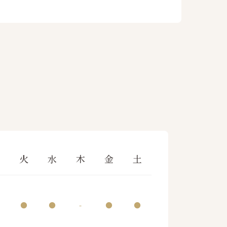
月
火
水
木
金
土
●
●
-
●
●