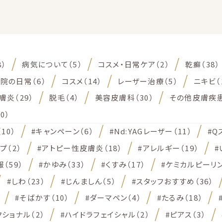
8）
病気について（5）
コスメ・日常ケア（2）
乾癬（38）
院の日常（6）
コスメ（14）
レーザー治療（5）
ニキビ（
炎（29）
脱毛（4）
美容皮膚科（30）
その他皮膚疾患
0）
10）
#キャンペーン（6）
#Nd:YAGレーザー（11）
#Q
プ（2）
#アトピー性皮膚炎（18）
#アレルギー（19）
#
（59）
#かゆみ（33）
#くすみ（17）
#ケミカルピーリン
#しわ（23）
#じんましん（5）
#スタッフおすすめ（36）
#そばかす（10）
#ダーマペン（4）
#たるみ（18）
ショナル（2）
#ハイドラフェイシャル（2）
#ピアス（3）