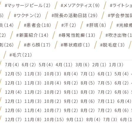
#マッサージピール（2）
#メソアクティス（9）
#ライトシェ
6）
#ワクチン（2）
#院長の活動日誌（29）
#学会参加記
（14）
#患者会（18）
#汗（2）
#肝斑（8）
#光線療
2）
#新薬紹介（14）
#尋常性乾癬（13）
#吹き出物（1
（26）
#赤ら顔（17）
#帯状疱疹（1）
#脱毛症（3）
）
#毛穴（21）
7月（4）
6月（2）
5月（4）
4月（11）
3月（6）
2月（1）
1月（3）
12月（5）
11月（3）
10月（3）
8月（4）
7月（1）
6月（1）
5月（4）
12月（1）
11月（3）
10月（4）
9月（2）
8月（5）
7月（5）
6月（2）
12月（4）
11月（2）
10月（2）
9月（1）
8月（3）
7月（2）
6月（6）
12月（1）
11月（3）
10月（2）
9月（2）
8月（6）
7月（11）
6月（4
12月（6）
11月（4）
10月（7）
9月（2）
8月（2）
7月（2）
6月（6）
12月（7）
11月（8）
10月（15）
9月（11）
8月（4）
7月（3）
6月（1