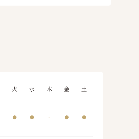
月
火
水
木
金
土
●
●
-
●
●