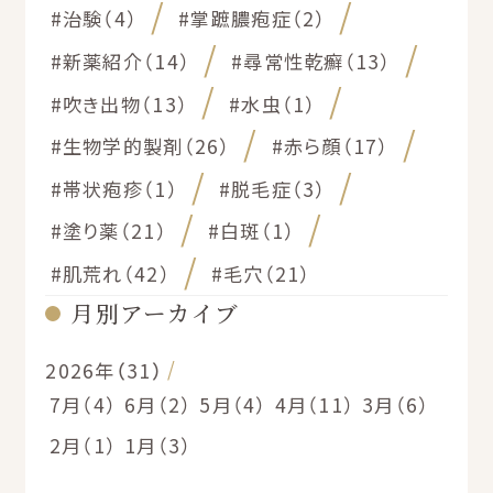
#治験（4）
#掌蹠膿疱症（2）
#新薬紹介（14）
#尋常性乾癬（13）
#吹き出物（13）
#水虫（1）
#生物学的製剤（26）
#赤ら顔（17）
#帯状疱疹（1）
#脱毛症（3）
#塗り薬（21）
#白斑（1）
#肌荒れ（42）
#毛穴（21）
月別アーカイブ
2026年（31）
7月（4）
6月（2）
5月（4）
4月（11）
3月（6）
2月（1）
1月（3）