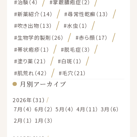
#治験（4）
#掌蹠膿疱症（2）
#新薬紹介（14）
#尋常性乾癬（13）
#吹き出物（13）
#水虫（1）
#生物学的製剤（26）
#赤ら顔（17）
#帯状疱疹（1）
#脱毛症（3）
#塗り薬（21）
#白斑（1）
#肌荒れ（42）
#毛穴（21）
月別アーカイブ
2026年（31）
7月（4）
6月（2）
5月（4）
4月（11）
3月（6）
2月（1）
1月（3）