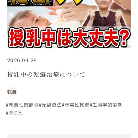
2026.04.29
授乳中の乾癬治療について
乾癬
#乾癬性関節炎
#光線療法
#尋常性乾癬
#生物学的製剤
#塗り薬