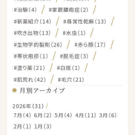
#治験（4）
#掌蹠膿疱症（2）
#新薬紹介（14）
#尋常性乾癬（13）
#吹き出物（13）
#水虫（1）
#生物学的製剤（26）
#赤ら顔（17）
#帯状疱疹（1）
#脱毛症（3）
#塗り薬（21）
#白斑（1）
#肌荒れ（42）
#毛穴（21）
月別アーカイブ
2026年（31）
7月（4）
6月（2）
5月（4）
4月（11）
3月（6）
2月（1）
1月（3）