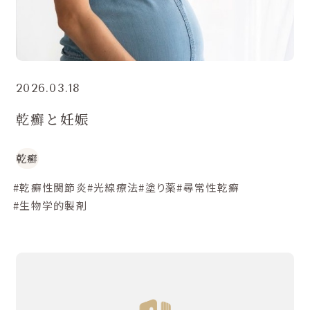
2026.03.18
乾癬と妊娠
乾癬
#乾癬性関節炎
#光線療法
#塗り薬
#尋常性乾癬
#生物学的製剤