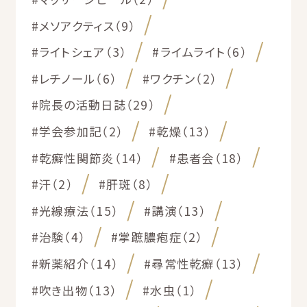
#メソアクティス（9）
#ライトシェア（3）
#ライムライト（6）
#レチノール（6）
#ワクチン（2）
#院長の活動日誌（29）
#学会参加記（2）
#乾燥（13）
#乾癬性関節炎（14）
#患者会（18）
#汗（2）
#肝斑（8）
#光線療法（15）
#講演（13）
#治験（4）
#掌蹠膿疱症（2）
#新薬紹介（14）
#尋常性乾癬（13）
#吹き出物（13）
#水虫（1）